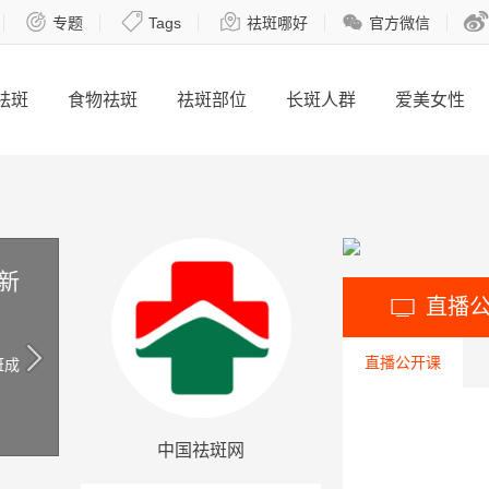





专题
Tags
祛斑哪好
官方微信
祛斑
食物祛斑
祛斑部位
长斑人群
爱美女性
新
直播

直播公开课
斑成
中国祛斑网