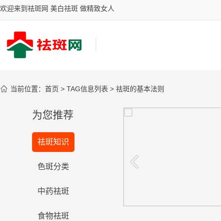
欢迎来到祛斑网 美白祛斑 做精致女人

当前位置：
首页
> TAG信息列表 > 祛斑的基本法则
为您推荐
你的祛斑有效吗？
祛斑知识
台湾女星御用古汉堂研究院祛斑圣
品，祛斑效果风靡全国
看看
色斑分类
中药祛斑
食物祛斑