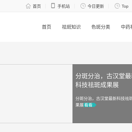




首页
手机站
今日更新
Top
首页
祛斑知识
色斑分类
中药
分斑分治，古汉堂最
科技祛斑成果展
分斑分治，古汉堂最新科技祛
果展
看看