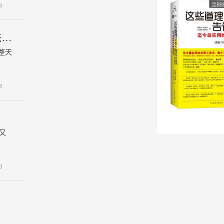
8
三七粉这样用才好祛斑，婆婆自制微比例祛斑面膜，给钱都不换
整天
8
又
8