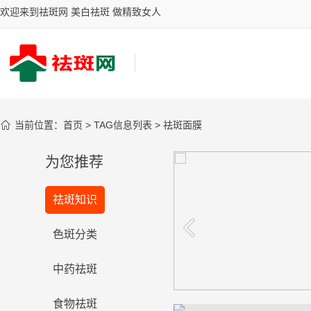
欢迎来到祛斑网 美白祛斑 做精致女人

当前位置：
首页
> TAG信息列表 > 祛斑面膜
为您推荐
分斑分治，古汉堂最新
科技祛斑成果展
祛斑知识
分斑分治，古汉堂最新科技祛斑成
色斑分类
果展
看看
中药祛斑
食物祛斑