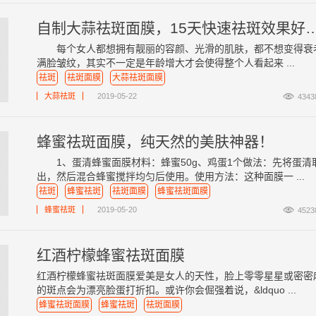
自制大蒜祛斑面膜，15天快速祛斑效果好
每个女人都想拥有靓丽的容颜、光滑的肌肤，都不想变得衰
满脸皱纹，其实不一定是年龄增大才会使得整个人看起来 ...
祛斑
祛斑面膜
大蒜祛斑面膜

大蒜祛斑
2019-05-22
4343
蜂蜜祛斑面膜，纯天然的美肤神器！
1、蛋清蜂蜜面膜材料：蜂蜜50g、鸡蛋1个做法：先将蛋清
出，然后混合蜂蜜搅拌均匀后使用。使用方法：这种面膜一 ...
祛斑
蜂蜜祛斑
祛斑面膜
蜂蜜祛斑面膜

蜂蜜祛斑
2019-05-20
4523
红酒柠檬蜂蜜祛斑面膜
红酒柠檬蜂蜜祛斑面膜爱美是女人的天性，脸上零零星星或密密
的斑点会为漂亮脸蛋打折扣。或许你会倔强着说，&ldquo ...
蜂蜜祛斑面膜
蜂蜜祛斑
祛斑面膜