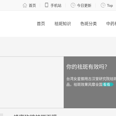




首页
手机站
今日更新
Top
首页
祛斑知识
色斑分类
中药
你的祛斑有效吗？
台湾女星御用古汉堂研究院祛
品，祛斑效果风靡全国
看看