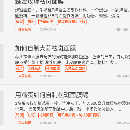
蜂蜜玫瑰祛斑面膜
蜂蜜面膜一：牛奶维E蜂蜜面膜制作材料：一个蛋白、一匙蜂蜜
匙奶粉、一颗维他命E的油制作方法：将奶粉、蜂蜜、蛋清 ...
蜂蜜
祛斑
祛斑面膜
蜂蜜玫瑰祛斑面膜

蜂蜜祛斑
2019-10-09
4994
如何自制大蒜祛斑面膜
蒜头祛斑面膜去角质的同时能够抑制痘痘、色斑的产生，并可保
肤不受细菌困扰;滋养肌肤，让皮肤充满光泽。材料：大 ...
祛斑
大蒜祛斑
祛斑面膜
大蒜祛斑面膜

大蒜祛斑
2019-06-06
4468
用鸡蛋如何自制祛斑面膜呢
1醋蛋液取新鲜鸡蛋一枚，洗净揩干，加入500毫升优质醋中浸
个月。 当蛋壳溶解于醋液中之后，取一小汤匙溶液掺入一 ...
鸡蛋
祛斑
祛斑面膜
用鸡蛋如何自制祛斑面膜呢

鸡蛋祛斑
2019-06-01
4357