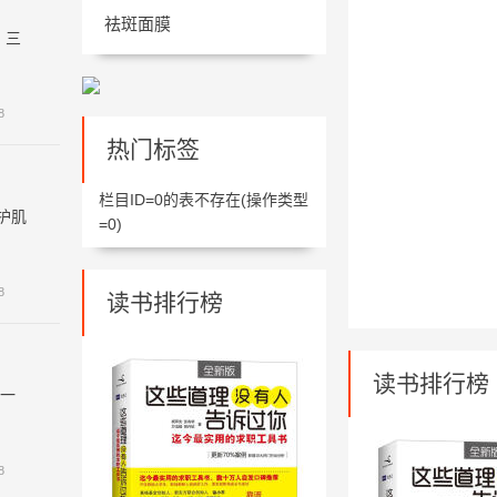
祛斑面膜
、三
8
热门标签
栏目ID=
0
的表不存在(操作类型
护肌
=0)
8
读书排行榜
读书排行榜
泡一
8