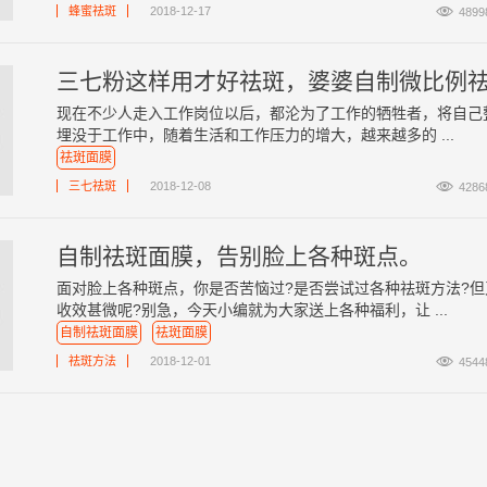

蜂蜜祛斑
2018-12-17
4899
现在不少人走入工作岗位以后，都沦为了工作的牺牲者，将自己
埋没于工作中，随着生活和工作压力的增大，越来越多的 ...
祛斑面膜

三七祛斑
2018-12-08
4286
自制祛斑面膜，告别脸上各种斑点。
面对脸上各种斑点，你是否苦恼过?是否尝试过各种祛斑方法?但
收效甚微呢?别急，今天小编就为大家送上各种福利，让 ...
自制祛斑面膜
祛斑面膜

祛斑方法
2018-12-01
4544