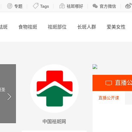





专题
Tags
祛斑哪好
官方微信
祛斑
食物祛斑
祛斑部位
长斑人群
爱美女性
直播

斑圣
直播公开课
中国祛斑网