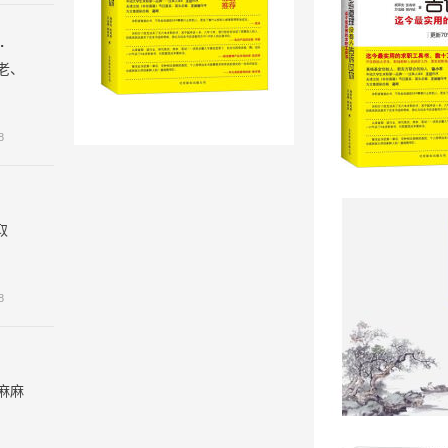
，祛斑去黄又美白
老、
8
取
8
麻麻