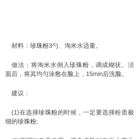
材料：
珍珠粉
3勺、淘米水适量。
做法：将淘米水倒入
珍珠粉
，调成糊状。洁
面后，将其均匀涂敷在
脸
上，15min后洗
脸
。
建议：
(1)在选择
珍珠粉
的时候，一定要选择粉质极
细的
珍珠粉
;