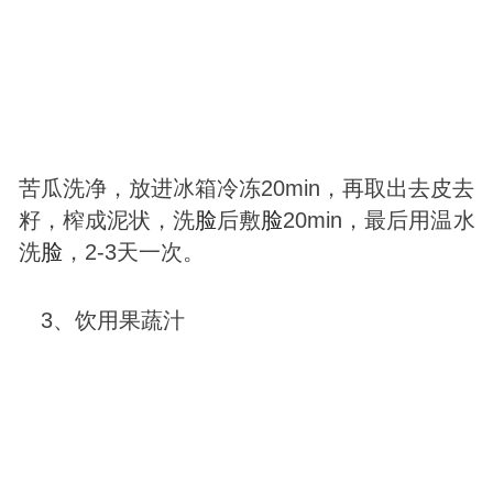
苦瓜洗净，放进冰箱冷冻20min，再取出去皮去
籽，榨成泥状，洗
脸
后敷
脸
20min，最后用温水
洗
脸
，2-3天一次。
3、饮用果蔬汁