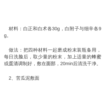
材料：白正和白术各30g，白附子与细辛各9
g。
做法：把四种材料一起磨成粉末装瓶备用，
每日洗
脸
后，取少量的粉末，加上适量的
蜂蜜
或
蛋清
调制好，敷在
面部
，20min后清洗干净。
2、苦瓜泥敷面