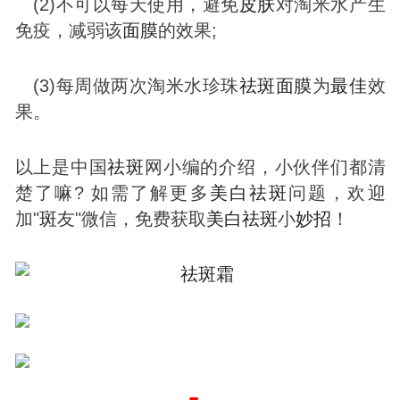
(2)不可以每天使用，避免
皮肤
对淘米水产生
免疫，减弱该
面膜
的效果;
(3)每周做两次淘米水珍珠
祛
斑
面膜
为
最佳
效
果。
以上是中国
祛
斑
网小编的介绍，小伙伴们都清
楚了嘛? 如需了解更多
美白
祛
斑
问题，欢迎
加"
斑
友"微信，免费获取
美白
祛
斑
小
妙招
！