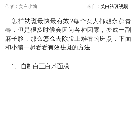
作者：美白小编
来自：
美白祛斑视频
怎样
祛
斑
最快
最
有效
?每个
女人
都想永葆青
春，但是很多时候会因为各种因素，变成一副
麻子
脸
，那么
怎么
去除
脸
上难看的
斑
点，下面
和小编一起看看
有效
祛
斑
的
方法
。
1、
自制
白正白术
面膜