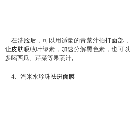
在洗
脸
后，可以用适量的青菜汁拍打
面部
，
让
皮肤
吸收叶绿素，加速分解黑色素，也可以
多喝西瓜、芹菜等果蔬汁。
4、淘米水珍珠
祛
斑
面膜