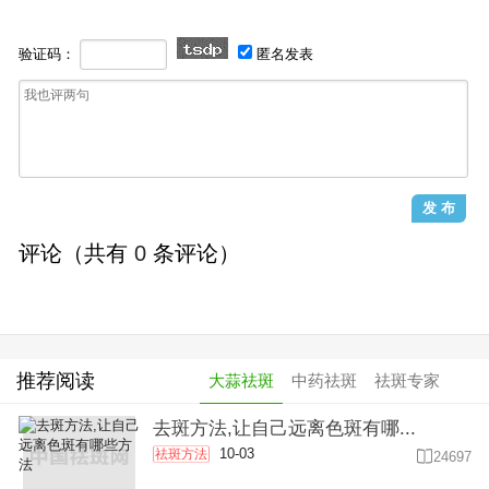
验证码：
匿名发表
评论（共有
0
条评论）
推荐阅读
大蒜祛斑
中药祛斑
祛斑专家
去斑方法,让自己远离色斑有哪...
10-03
祛斑方法

24697