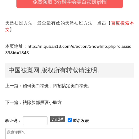
免费领取 3分钟学会美白祛斑妙招
天然祛斑方法 最全最有效的天然祛斑方法 点击【
百度搜索本
文
】
本页地址：
http://m.quban18.com/e/action/ShowInfo.php?classid=
39&id=1345
中国祛斑网 版权所有转载请注明。
上一篇：
如何美白祛斑，四招搞定美白祛斑。
下一篇：
祛除脸部黑斑小验方
验证码：
匿名发表