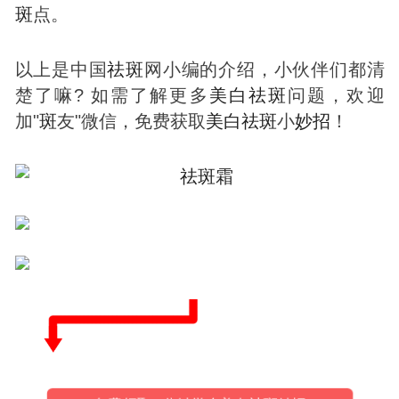
斑
点。
以上是中国
祛
斑
网小编的介绍，小伙伴们都清
楚了嘛? 如需了解更多
美白
祛
斑
问题，欢迎
加"
斑
友"微信，免费获取
美白
祛
斑
小
妙招
！