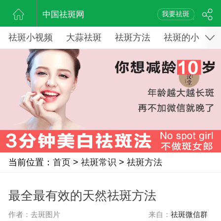
中国祛斑网
我要祛斑
祛斑小视频
大蒜祛斑
祛斑方法
祛斑的小窍门
当前位置：
首页
>
祛斑常识
>
祛斑方法
最全最有效的天然祛斑方法
作者：去斑图片
来自：
祛斑微信群