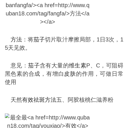
方法
：将
茄子
切片取汁摩擦局部，1日3次，1
5天见效。
意见：
茄子
含有大量的
维生素
P、C，可阻碍
黑色素的合成，有增白
皮肤
的作用，可做日常
使用
天然
有效
祛
斑
方法
五、阿胶核桃仁滋养粉