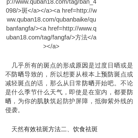
几乎所有的
斑
点的形成
原因
是过度日晒或是
不
防晒
导致的，所以想要从根本上
预防
斑
点或
减轻
斑
点的话，那么从日常
防晒
开始吧。不论
是什么季节什么天气，即使是在室内，都要
防
晒
，为你的
肌肤
筑起防护屏障，抵御紫外线的
侵袭。
天然
有效
祛
斑
方法
二、
饮食
祛
斑