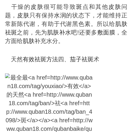
干燥的
皮肤
很可能导致
斑
点和其他
皮肤
问
题，
皮肤
只有保持
水润
的状态下，才能维持正
常新陈代谢，有助于代谢黑色素。所以给
肌肤
祛
斑
之前，先为
肌肤
补水
吧!还要多
敷
面膜
，全
方面给
肌肤
补充水分。
天然
有效
祛
斑
方法
四、
茄子
祛
斑
术