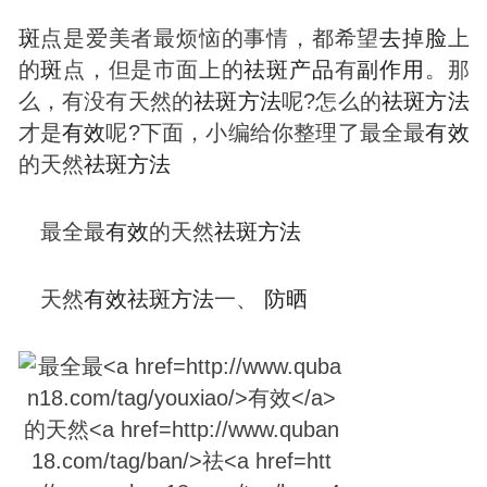
斑
点是爱美者最烦恼的事情，都希望
去掉
脸
上
的
斑
点，但是市面上的
祛
斑
产品
有
副作用
。那
么，有没有天然的
祛
斑
方法
呢?怎么的
祛
斑
方法
才是
有效
呢?下面，小编给你整理了最全最
有效
的天然
祛
斑
方法
最全最
有效
的天然
祛
斑
方法
天然
有效
祛
斑
方法
一、
防晒