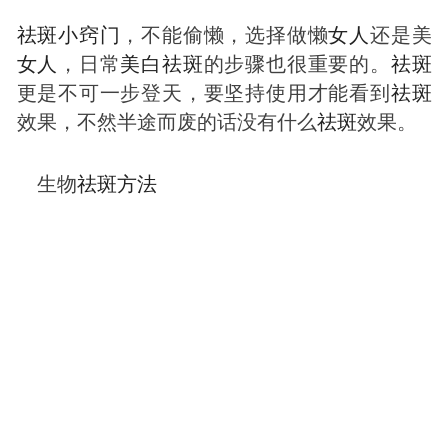
祛
斑
小窍门
，不能偷懒，选择做懒
女人
还是美
女人
，日常
美白
祛
斑
的步骤也很重要的。
祛
斑
更是不可一步登天，要坚持使用才能看到
祛
斑
效果，不然半途而废的话没有什么
祛
斑
效果。
生物
祛
斑
方法