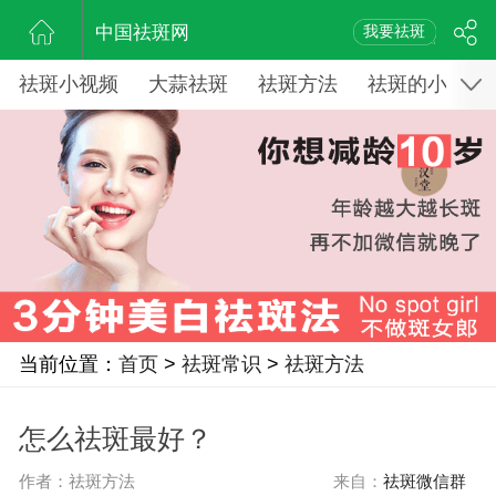
中国祛斑网
我要祛斑
祛斑小视频
大蒜祛斑
祛斑方法
祛斑的小窍门
当前位置：
首页
>
祛斑常识
>
祛斑方法
怎么祛斑最好？
作者：祛斑方法
来自：
祛斑微信群