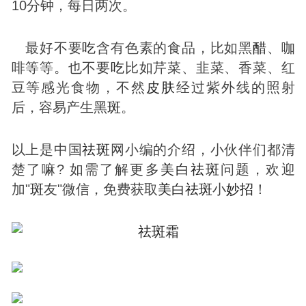
10分钟，每日两次。
最好不要
吃
含有色素的食品，比如黑
醋
、咖
啡等等。也不要
吃
比如芹菜、韭菜、香菜、红
豆等感光食物，不然
皮肤
经过紫外线的照射
后，容易产生黑
斑
。
以上是中国
祛
斑
网小编的介绍，小伙伴们都清
楚了嘛? 如需了解更多
美白
祛
斑
问题，欢迎
加"
斑
友"微信，免费获取
美白
祛
斑
小
妙招
！