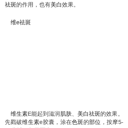
祛
斑
的作用，也有
美白
效果。
维e
祛
斑
维生素
E能起到滋润
肌肤
、
美白
祛
斑
的效果。
先戳破
维生素
e胶囊，涂在
色
斑
的
部位
，按摩5-