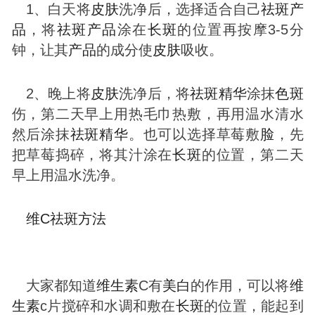
1、白天将
皮肤
洗净后，选择适合自己
祛
斑
产
品
，将
祛
斑
产品
涂在
长
斑
的位置再按摩3-5分
钟，让其
产品
的成分使
皮肤
吸收。
2、晚上将
皮肤
洗净后，将
祛
斑
精华
涂抹
色
斑
伤，第二天早上用热毛巾热敷，再用温水清水
然后涂抹
祛
斑
精华
。也可以选择草莓敷
脸
，先
把草莓捣碎，将其汁涂在
长
斑
的位置，第二天
早上用温水洗净。
维C
祛
斑
方法
大家都知道
维生素
C有
美白
的作用，可以将
维
生素
c片搅碎和水调和敷在
长
斑
的位置，能起到