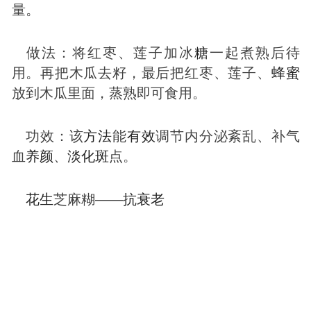
量。
做法：将红枣、莲子加冰
糖
一起煮熟后待
用。再把木瓜去籽，最后把红枣、莲子、
蜂蜜
放到木瓜里面，蒸熟即可食用。
功效：该
方法
能
有效
调节内分泌紊乱、补气
血
养颜
、
淡化
斑
点。
花生
芝麻糊——
抗衰老