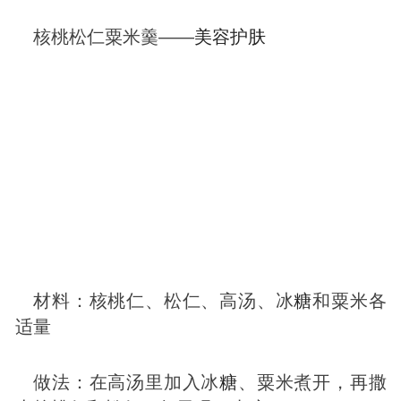
核桃松仁粟米羹——
美容
护肤
材料：核桃仁、松仁、高汤、冰
糖
和粟米各
适量
做法：在高汤里加入冰
糖
、粟米煮开，再撒