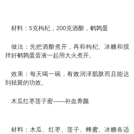
材料：5克枸杞，200克酒酿，
鹌鹑蛋
做法：先把酒酿煮开，再和枸杞、冰
糖
和搅
拌好
鹌鹑蛋
蛋液一起用大火煮开。
效果：每天喝一碗，
有效
润泽
肌肤
而且能达
到
祛
斑
的功效。
木瓜红枣莲子蜜——补血
养颜
材料：木瓜、红枣、莲子、
蜂蜜
、冰
糖
各适