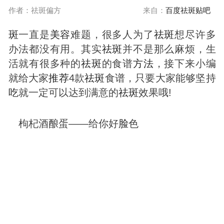
作者：祛斑偏方
来自：
百度祛斑贴吧
斑
一直是
美容
难题，很多人为了
祛
斑
想尽许多
办法都没有用。其实
祛
斑
并不是那么麻烦，生
活就有很多种的
祛
斑
的食谱
方法
，接下来小编
就给大家
推荐
4款
祛
斑
食谱，只要大家能够坚持
吃
就一定可以达到满意的
祛
斑
效果哦!
枸杞酒酿蛋——给你好
脸
色