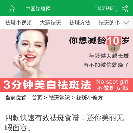
中国祛斑网
我要祛斑
祛斑小视频
大蒜祛斑
祛斑方法
祛斑的小窍门
当前位置：
首页
>
祛斑常识
>
祛斑小偏方
四款快速有效祛斑食谱，还你美丽无
暇面容。