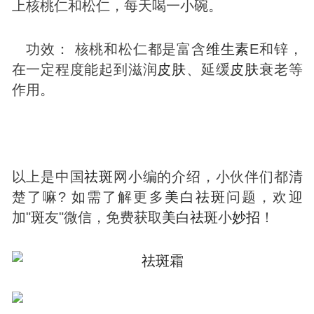
上核桃仁和松仁，每天喝一小碗。
功效： 核桃和松仁都是富含
维生素
E和锌，
在一定程度能起到滋润
皮肤
、延缓
皮肤
衰老等
作用。
以上是中国
祛
斑
网小编的介绍，小伙伴们都清
楚了嘛? 如需了解更多
美白
祛
斑
问题，欢迎
加"
斑
友"微信，免费获取
美白
祛
斑
小
妙招
！