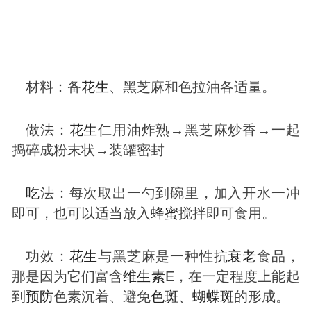
材料：备
花生
、黑芝麻和色拉油各适量。
做法：
花生
仁用油炸熟→黑芝麻炒香→一起
捣碎成粉末状→装罐密封
吃
法：每次取出一勺到碗里，加入开水一冲
即可，也可以适当放入
蜂蜜
搅拌即可食用。
功效：
花生
与黑芝麻是一种性
抗衰老
食品，
那是因为它们富含
维生素
E，在一定程度上能起
到
预防
色素沉着、避免
色
斑
、
蝴蝶
斑
的形成。