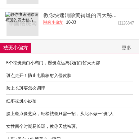
教你快速消除黄褐斑的四大秘...
10-03
祛斑小偏方

26847
祛斑小偏方
更多
5个祛斑美白小窍门，愿斑点远离我们白皙天天都
斑点走开！防止电脑辐射入侵皮肤
脸上长斑要怎么调理
红枣祛斑小妙招
脸上斑点像芝麻，轻松祛斑只需一招，从此不做一“斑”人
女性四个时期易长斑，教你天然祛斑。