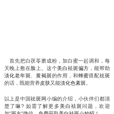
首先把白茯苓磨成粉，加白蜜一起调和，每
天晚上敷在
脸
上。这个
美白
祛
斑
偏方
，能帮助
淡化
老年
斑
、
黄褐
斑
的作用，和
蜂蜜
搭配
祛
斑
的话，既能营养
皮肤
又能
淡化
色素
斑
。
以上是中国
祛
斑
网小编的介绍，小伙伴们都清
楚了嘛? 如需了解更多
美白
祛
斑
问题，欢迎
加"
斑
友"微信，免费获取
美白
祛
斑
小
妙招
！