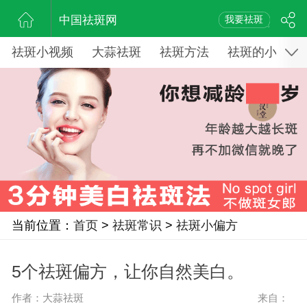
中国祛斑网
我要祛斑
祛斑小视频
大蒜祛斑
祛斑方法
祛斑的小窍门
当前位置：
首页
>
祛斑常识
>
祛斑小偏方
5个祛斑偏方，让你自然美白。
作者：大蒜祛斑
来自：