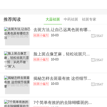
推荐阅读
大蒜祛斑
中药祛斑
祛斑专家
去斑方法,让自己远离色斑有哪...
10-03
祛斑小偏方

23547
脸上斑点像芝麻，轻松祛斑只...
10-03
祛斑小偏方

23547
揭秘怎样去斑最有效 这些细节...
10-03
祛斑小偏方

23547
7个简单有效的的去除蝴蝶斑的...