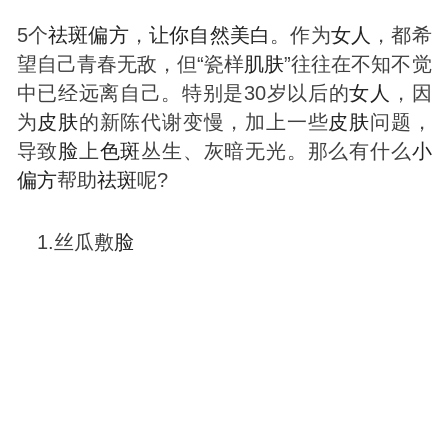
5个
祛
斑
偏方
，
让你自然
美白
。作为
女人
，都希
望自己青春无敌，但“瓷样
肌肤
”往往在不知不觉
中已经远离自己。特别是30岁以后的
女人
，因
为
皮肤
的新陈代谢变慢，加上一些
皮肤
问题，
导致
脸
上
色
斑
丛生、灰暗无光。那么有什么
小
偏方
帮助
祛
斑
呢?
1.丝瓜敷
脸