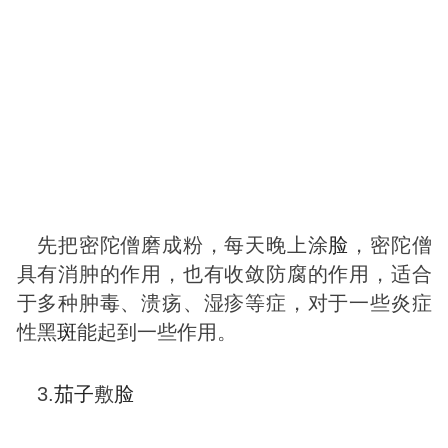
先把密陀僧磨成粉，每天晚上涂
脸
，密陀僧
具有消肿的作用，也有收敛防腐的作用，适合
于多种肿毒、溃疡、湿疹等症，对于一些炎症
性黑
斑
能起到一些作用。
3.
茄子
敷
脸