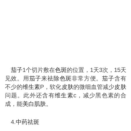
茄子
1个切片敷在
色
斑
的位置，1天3次，15天
见效。用
茄子
来
祛除
色
斑
非常方便。
茄子
含有
不少的
维生素
P，软化
皮肤
的微细血管减少
皮肤
问题。此外还含有
维生素
c，减少黑色素的合
成，能
美白
肌肤
。
4.
中药
祛
斑