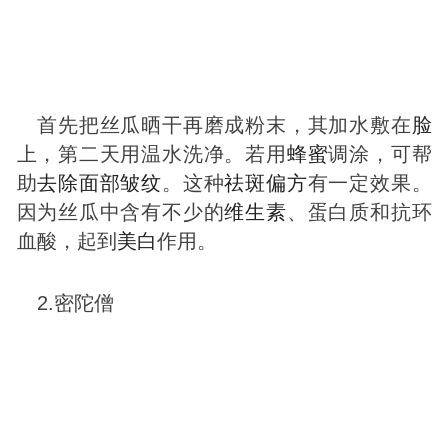
首先把丝瓜晒干再磨成粉末，其加水敷在
脸
上，第二天用温水洗净。若用
蜂蜜
调涂，可帮
助
去除
面部
皱纹
。这种
祛
斑
偏方
有一定效果。
因为丝瓜中含有不少的
维生素
、蛋白质和抗环
血酸，起到
美白
作用。
2.密陀僧