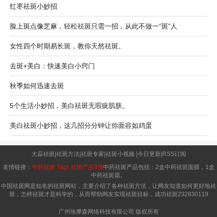
红枣祛斑小妙招
脸上斑点像芝麻，轻松祛斑只需一招，从此不做一“斑”人
女性四个时期易长斑，教你天然祛斑。
去斑+美白：快速美白小窍门
秋季如何迅速去斑
5个生活小妙招，美白祛斑无瑕疵肌肤。
美白祛斑小妙招，这几招分分钟让你面容如鸡蛋
大蒜祛斑
|
祛斑方法
|
祛斑专家
|
祛斑小视频
|
今日更新
|
RSS订阅
友情链接：
中药祛斑
Tags
祛斑产品3强
中药祛斑产品包括：2盒中药祛斑面膜，1盒
中药祛斑霜。
中国祛斑网是知名的祛斑网站，主要介绍了各种祛斑方法，让网友知道如何更好地祛
斑，怎样祛斑才是科学的，从而帮助网友实现祛斑目标，成功祛斑
232830119
广州埃摩森网络科技有限公司 版权所有