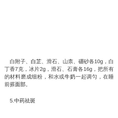
白附子、
白芷
、滑石、山柰、硼砂各10g，白
丁香7克，冰片2g，滑石、石膏各16g，把所有
的材料磨成细粉，和水或
牛奶
一起调匀，在睡
前搽
面部
。
5.
中药
祛
斑