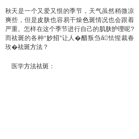
秋天是一个又爱又恨的季节，天气虽然稍微凉
爽些，但是
皮肤
也容易干燥
色
斑
情况也会跟着
严重。怎样在这个季节进行自己的
肌肤
护理
呢?
而
祛
斑
的各种“
妙招
”让人�
醋
叛刍ǎ怯惺裁春
玫�
祛
斑
方法
？
医学
方法
祛
斑
：