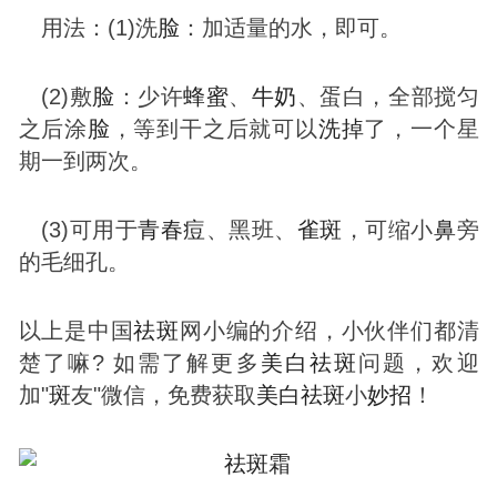
用法：(1)洗
脸
：加适量的水，即可。
(2)敷
脸
：少许
蜂蜜
、
牛奶
、蛋白，全部搅匀
之后涂
脸
，等到干之后就可以
洗掉
了，一个星
期一到两次。
(3)可用于
青春痘
、黑班、
雀
斑
，可缩小
鼻
旁
的毛细孔。
以上是中国
祛
斑
网小编的介绍，小伙伴们都清
楚了嘛? 如需了解更多
美白
祛
斑
问题，欢迎
加"
斑
友"微信，免费获取
美白
祛
斑
小
妙招
！