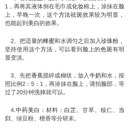
1，再将其液体倒在毛巾或
化妆
棉上，涂抹在
脸
上，早晚一次，这个
方法
祛
斑
效果较为明显，
也能起到
美白
的效果。
2、把适量的
蜂蜜
和水调匀之后加入
珍珠粉
，
坚持使用这个
方法
，可以看到
脸
上的
色
斑
有明
显变淡。
3、先把
香蕉
搅碎成糊状，放入
牛奶
和水，按
照比例2：5：1，再涂抹在
脸
上，请拍
脸
部，等
过了20分钟
洗掉
就可以。
4.
中药
美白
：材料：
白芷
、甘草、核仁、
当
归
、绿豆粉、檀香等分研末。