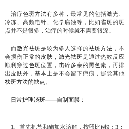
治疗
色
斑
方法
有多种，最常见的包括
激光
、
冷冻、高频电针、化学腐蚀等，比如
雀
斑
的
斑
点并不是很多，
治疗
的时候就不需要很深。
而
激光
祛
斑
是较为多人选择的
祛
斑
方法
，不
会损伤正常的
皮肤
，
激光
祛
斑
是通过热效反应
顺利穿过
色
斑
位置，击碎多余的黑色素，再排
出
皮肤
外，基本上是不会留下疤痕，摒除其他
祛
斑
方法
的缺点。
日常
护理
淡
斑
——
自制
面膜
：
1、首先把盐和
醋
加水溶解，按照比例9：3：