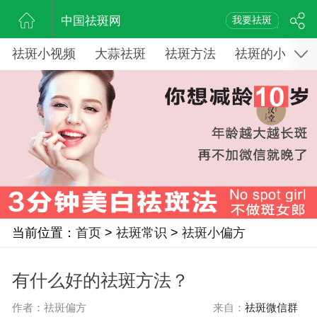
中国祛斑网
我要祛斑
祛斑小视频
大蒜祛斑
祛斑方法
祛斑的小窍门
当前位置：
首页
>
祛斑常识
>
祛斑小偏方
有什么好的祛斑方法？
作者：祛斑偏方
来自：
祛斑微信群