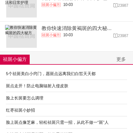
10-03
祛斑小偏方

23987
教你快速消除黄褐斑的四大秘...
10-03
祛斑小偏方

23987
祛斑小偏方
更多
5个祛斑美白小窍门，愿斑点远离我们白皙天天都
斑点走开！防止电脑辐射入侵皮肤
脸上长斑要怎么调理
红枣祛斑小妙招
脸上斑点像芝麻，轻松祛斑只需一招，从此不做一“斑”人