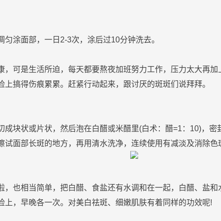
调匀涂
面部
，一日2-3次，涂后过10分钟洗去。
。
康，可是生活所迫，每天都要
熬夜
加班努力工作，压力太大再加
脸
上搞得伤痕累累。赶紧行动起来，跟讨厌的
斑
斑
们说拜拜。
切成块状或片状，然后泡在白
醋
或米
醋
里(白术：
醋
=1：10)，
擦试
面部
长
斑
的地方，再用清水洗净，连续使用有减淡及
消除
色
啦，也相当简单，把白
醋
、食盐还有水调和在一起，白
醋
、盐和
脸
上，早晚各一次。对
美白
祛
斑
、细嫩
肌肤
有着同样的功效呢!