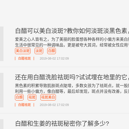
白醋可以美白淡斑?教你如何淡斑淡黑色素
爱美之心人皆有之，为了美丽的脸蛋想各种各样的小偏方来美白
生活中很常见的一种调味品，更是被夸大其词，经常被女性应用于美
美白淡斑
淡斑
白醋
白醋祛斑
2019-08-02 17:02:09
还在用白醋洗脸祛斑吗?试试埋在地里的它
黑色素的积累导致肌肤斑点陡增，多数女孩为了祛斑点，就一股
利用一些小偏方，像白醋等，最后却发现，斑点并没有改善，反而变
白醋
祛斑
祛斑美白
白醋祛斑
2019-08-02 17:02:09
白醋和生姜的祛斑秘密你了解多少?