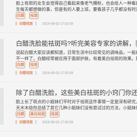
脸上有斑的女生会觉得自己看起来像老气横秋，也会给人一种看
生每天都想做的事，但是有的人要上班，要看孩子几乎都没有时间去
白醋
祛斑
白醋祛斑
2019-08-02 17:02:09
白醋洗脸能祛斑吗?听完美容专家的讲解，
说起白醋大家应该都知道，日常生活中比较常见的调味品，一般
不一样了，白醋经常被应用于面部护肤，有着美白祛斑的效果。那么
白醋
祛斑
白醋祛斑
2019-08-02 17:02:09
除了白醋洗脸，这些美白祛斑的小窍门你
脸上长了斑点的小姐妹们平时对于祛斑这件事情一定是深有研究
天木木给你总结了其它几种小姐妹们没有尝试过的方法，小姐妹们可
白醋
美白祛斑
祛斑
白醋祛斑
2019-08-02 17:02:09