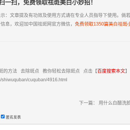
扫一扫，免费领取祛斑美白小妙招！
提示：
文章提及有功效及使用方式请在专业人员指导下使用。倘
新信息，欢迎加中国祛斑网官方微信，
免费领取1350篇美白祛斑
斑的方法
去除斑点
教你轻松去除斑点
点击【
百度搜索本文
】
m/shiwuquban/cuquban/4916.html
下一篇：
用什么白醋洗
匿名发表