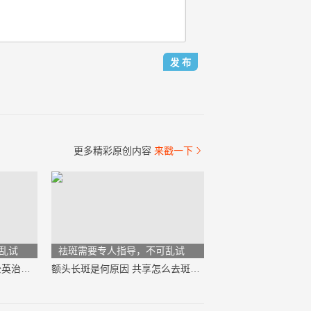
更多精彩原创内容
来戳一下

乱试
祛斑需要专人指导，不可乱试
遗传性雀斑能根治吗？蒲公英治疗雀斑方法
额头长斑是何原因 共享怎么去斑效果最好