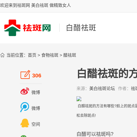
欢迎来到祛斑网 美白祛斑 做精致女人
白醋祛斑

当前位置：
首页
>
食物祛斑
>
醋祛斑
白醋祛斑的方

306
来源：
美白祛斑论坛
作者：
祛

微博

白
醋
祛
斑
的
方法
有哪些?
脸
上的
斑
点
微博
松
去除
斑
点!

空间
白
醋
可以
祛
斑
吗?