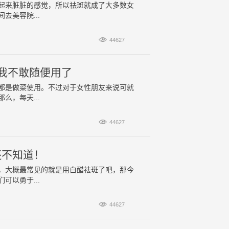
起来脏脏的感觉，所以祛斑就成了大多数女
美容院...

44627
我不敢随便用了
都是做菜使用。不过对于女性朋友来说可就
，每天...

44627
还不知道！
，大概最常见的就是用白醋祛斑了吧，那今
以勇于...

44627