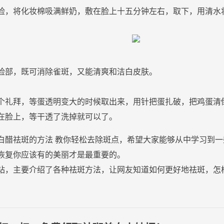
脸
，将
化妆
棉吸满
鲜奶
，敷在
脸
上十五分钟左右，取下，用清水
脸
部，既可
消除
雀
斑
，又能清爽和洁白
皮肤
。
个礼拜，等蛋透明变大的时候取出来，用针把蛋扎破，把
鸡蛋
清
在
脸
上，等干透了
洗掉
就可以了。
白醋祛斑的方法 教你轻松去除斑点，希望大家能够从中学习到
恢复你应该有的美丽才是最重要的。
站，主要介绍了各种祛斑方法，让网友知道如何更好地祛斑，怎