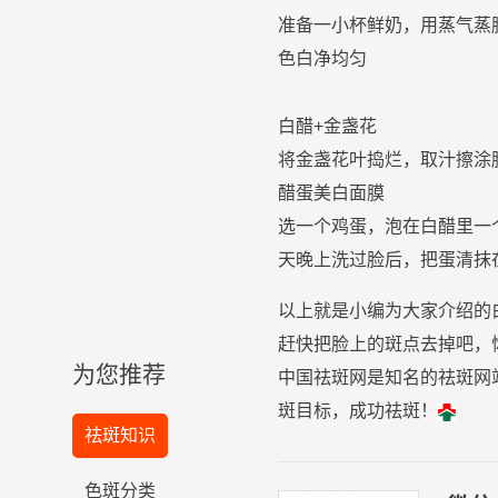
准备一小杯
鲜奶
，用蒸气蒸
色白净均匀
白
醋
+金盏花
将金盏花叶捣烂，取汁擦涂
醋
蛋
美白
面膜
选一个
鸡蛋
，泡在白
醋
里一
天晚上洗过
脸
后，把
蛋清
抹
以上就是小编为大家介绍的
赶快把脸上的斑点去掉吧，
为您推荐
中国祛斑网是知名的祛斑网
斑目标，成功祛斑！
祛斑知识
色斑分类