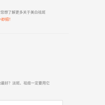
若您想了解更多关于美白祛斑
小妙招！
脸最好？淡斑、祛痘一定要用它