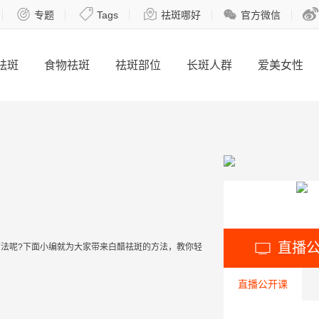





专题
Tags
祛斑哪好
官方微信
祛斑
食物祛斑
祛斑部位
长斑人群
爱美女性
直播

方法
呢?下面小编就为大家带来白
醋
祛
斑
的
方法
，教你轻
直播公开课