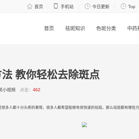




首页
手机站
今日更新
Top
首页
祛斑知识
色斑分类
中药
法 教你轻松去除斑点
斑小视频
点击：
462
是很多人都十分头疼的事情，很多人都希望能够
有效
快速
的
祛
斑
。那么
祛
斑
都有哪些