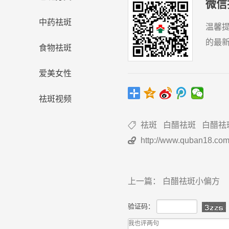
微信
中药祛斑
温馨
的最
食物祛斑
爱美女性
祛斑视频
祛斑
白醋祛斑
白醋祛

http://www.quban18.co

上一篇：
白醋祛斑小偏方
验证码：