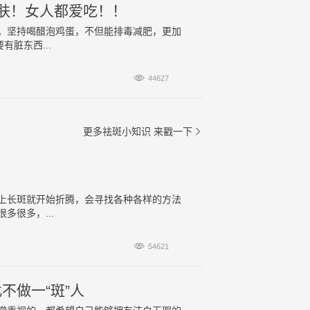
肤！女人都爱吃！！
。坚持喝醋泡鸡蛋，不但能排毒减肥，更加
脏东西...

44627
更多祛斑小知识
来戳一下

上长斑就开始折腾，会寻找各种各样的方法
很多，...

54621
不做一“斑”人