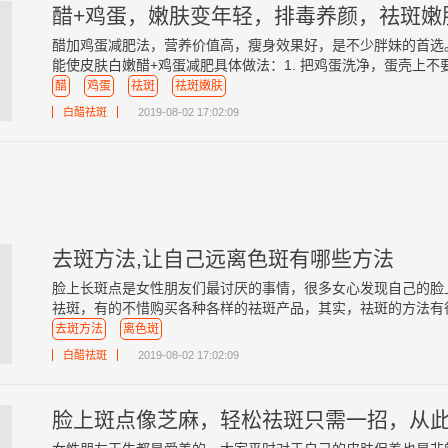
醋+鸡蛋，嫩肤变年轻，排毒养颜，祛斑嫩
醋加鸡蛋减肥法，营养价值高，瘦身效果好，是不少胖妹的首选
能使皮肤白嫩醋+鸡蛋减肥具体做法：1. 把鸡蛋洗净，蛋壳上不要有
醋
鸡蛋
祛斑
祛斑嫩肤
白醋祛斑
2019-08-02 17:02:09
去斑方法,让自己远离色斑有哪些方法
脸上长斑点是女性朋友们最讨厌的事情，很多女心发现自己的脸
祛斑，有的不惜购买各种各样的祛斑产品，其实，祛斑的方法有很多
去斑方法
离色斑
白醋祛斑
2019-08-02 17:02:09
脸上斑点像芝麻，轻松祛斑只需一招，从此