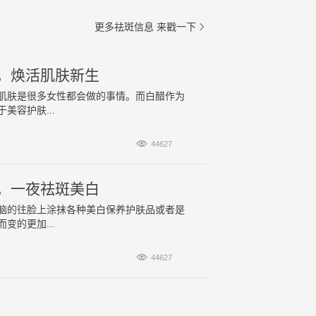
更多祛斑信息
来戳一下

，焕活肌肤新生
肌肤是很多女性都会做的事情。而白醋作为
容护肤...

44627
，一夜祛斑美白
脑的往脸上涂抹各种美白保养护肤品或者是
的更加...

44627