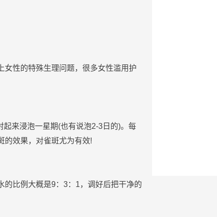
上
女性
的特殊生理问题，很多
女性
滥用
护
密封起来浸泡一星期(也有说泡2-3日的)。每
斑
的效果，对
雀
斑
尤为
有效
!
水的比例大概是9：3：1，调好后把干净的