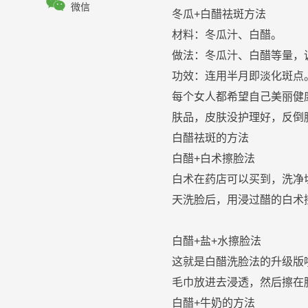

微信
冬瓜+白
醋
祛
斑
方法
材料：冬瓜汁、白
醋
。
做法：冬瓜汁、白
醋
等量，
功效：连用半月即
淡化
斑
点
每个
女人
都希望自己美丽健
肤
品，
皮肤
没
护理
好，反倒
白
醋
祛
斑
的
方法
白
醋
+白术擦
脸
法
白术在药店可以买到，洗净
天洗
脸
后，用浸过
醋
的白术
白
醋
+盐+水擦
脸
法
这就是白
醋
洗
脸
法的升级版
毛巾放进去浸透，然后擦在
白
醋
+
牛奶
的
方法