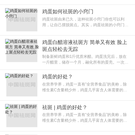
后洗净。【补水美白】将珍珠粉和蛋清搅匀，涂在
脸上，15分钟后洗掉。可以有
鸡蛋如何祛斑的小窍门
鸡蛋祛斑由来已久，这种祛斑小窍门你也可以利
用，让自己摆脱斑点。其实，鸡蛋祛斑的小窍门到
底有没有效，用了才知道。窍门一、醋蛋液：取新
鲜鸡蛋一枚，洗净揩干，加入500
鸡蛋白醋溶液祛斑方 简单又有效 脸上
斑点轻松去无踪
制备新鲜鸡蛋和1斤优质米醋。鸡蛋洗完后，放在
一斤醋里，储存一个月，融化所有的蛋壳。一次取
出一汤匙鸡蛋醋，与温热开水混合饮用。每天喝一
杯，脸上的斑点很快就会消失。
鸡蛋的好处？
在营养学界，鸡蛋一直有“全营养食品”的美称，除
维生素C含量稍少外，鸡蛋几乎富含人体需要的所
有营养物质，杂志甚至为鸡蛋戴上了“世界上最营养
早餐&rdqu
祛斑 | 鸡蛋的好处？
在营养学界，鸡蛋一直有“全营养食品”的美称，除
维生素C含量稍少外，鸡蛋几乎富含人体需要的所
有营养物质，杂志甚至为鸡蛋戴上了“世界上最营养
早餐&rdqu