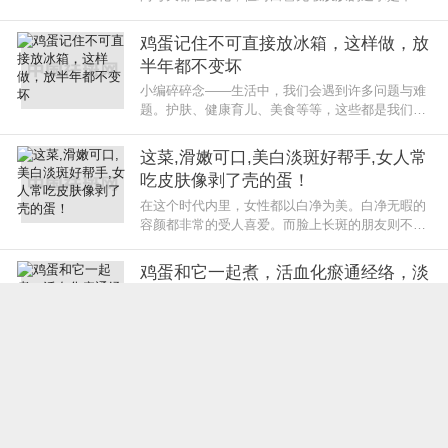
的，很多斑友们为了重新拥有白皙细嫩的肌肤，开
始不断的寻找方法，但结果却收
鸡蛋记住不可直接放冰箱，这样做，放
半年都不变坏
小编碎碎念——生活中，我们会遇到许多问题与难
题。护肤、健康育儿、美食等等，这些都是我们关
心的问题。有了生活中的小百科，我们的生活会过
的更加轻松。热爱生
这菜,滑嫩可口,美白淡斑好帮手,女人常
吃皮肤像剥了壳的蛋！
在这个时代内里，女性都以白净为美。白净无暇的
容颜都非常的受人喜爱。而脸上长斑的朋友则不一
样，她们因为脸上的色斑，导致自己被嘲笑，没有
一个异性乐意看她们，所以问题
鸡蛋和它一起煮，活血化瘀通经络，淡
斑祛皱抗衰老，例假准时来
鸡蛋是一种营养比较全面的食材，食用价值很高，
我们生活中都不可缺少，其中含有丰富的营养物
质，容易被人体吸收和利用，起到很好的补益作
用。鸡蛋中含有优质蛋白，是生活中
【鸡蛋蜂蜜洗脸美白法】
女性的爱美拥有白皙的皮肤是每个女人的梦想，但
随着生活和工作的压力，许多女孩的脸上都有斑