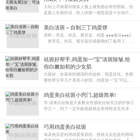
大街上不难看到很多人脸上难免都会有些瑕疵，但
是脸上长斑的话，给人的第一感觉就是十分地不好
看，显得整个人没有精神和气色，很多美女们在长
斑后去看中医，敷中药面膜那些
美白淡斑～自制三丁鸡蛋饼
原料：苦瓜、丝瓜、紫甘蓝、鸡蛋 ●●●做法●●●1
、将苦瓜、丝瓜、紫甘蓝切成最细的丁备用 2 、打
两只鸡蛋，加入适量的盐、两三滴醋(加醋能让鸡蛋
饼更膨松)，和苦瓜、
祛斑好帮手,鸡蛋加一“宝”淡斑除皱,给
你白嫩如初的少女肌
大家好，欢迎来到潮流时尚妆扮，我是珐珐。本期
要给带分享几个美容小妙招，鸡蛋加一“宝”可以淡
斑除皱，恢复白嫩如初的少女肌。一起来看看吧!祛
斑就一个鸡蛋搞
鸡蛋美白祛斑小窍门,超级简单!
导 读美白祛斑是大多数女性朋友比较关注的护肤工
作之一，到了一定年龄肌肤就会变得暗淡无光泽，
还会出现各种斑雀斑，黑斑，黄褐斑等，看着各种
斑点肆无忌惮地爬上你的脸，
巧用鸡蛋美白祛斑
埃及艳后是利用鸡蛋美容的，慈禧太后也是利用鸡