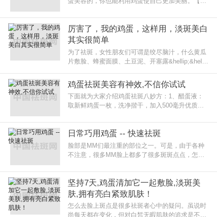
蛋美容的，你也能利用鸡蛋使自己更加美丽。【白
糖鸡蛋】将鸡蛋放入开水里煮3分钟，直至蛋白全
熟、蛋黄半生熟。然后，敲碎鸡
厉害了，我的鸡蛋，这样用，淡斑美白
其实很简单
为了祛斑，女性朋友们可谓是绞尽脑汁，什么黄瓜
片敷脸、蜂蜜面膜、土豆泥、开塞露&hellip;&helli
p;不管有效没效，总想着试一试，导致最后这些方
法都是被尝试个遍的方法，然
鸡蛋祛斑美容有神效,不信你试试
下面就为大家介绍鸡蛋祛斑八妙方：1、醋蛋液：
取新鲜鸡蛋一枚，洗净揩干，加入500毫升优质醋
中浸泡一个月。当蛋壳溶解于醋液中之后，取一小
汤匙溶液掺入一杯开水，搅拌后服
日常巧用鸡蛋 -- 快速祛斑
脸部是MM们最注重的部位之一。可是，由于各种
不注意，很多MM脸上都多了很多斑斑点点，怎么
办呢?今天，小编就为各位支招。让大家重塑净白
肌肤。醋蛋液材料：需要新鲜鸡蛋一
坚持7天,鸡蛋清加它一起敷脸,淡斑美
肤,拥有亮白紧致肌肤！
怎么去脸上斑点是很多祛斑者心中的疑问。虽说时
尚每天都在变化，但对白皙无暇肌肤的追求是不变