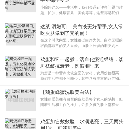
半年都不变坏
小编碎碎念——生活中，我们会遇到许多问题与难
题。护肤、健康育儿、美食等等，这些都是我们关
心的问题。有了生活中的小百科，我们的生活会过
的更加轻松。热爱生
这菜,滑嫩可口,美白淡斑好帮手,女人常
吃皮肤像剥了壳的蛋！
在这个时代内里，女性都以白净为美。白净无暇的
容颜都非常的受人喜爱。而脸上长斑的朋友则不一
样，她们因为脸上的色斑，导致自己被嘲笑，没有
一个异性乐意看她们，所以问题
鸡蛋和它一起煮，活血化瘀通经络，淡
斑祛皱抗衰老，例假准时来
鸡蛋是一种营养比较全面的食材，食用价值很高，
我们生活中都不可缺少，其中含有丰富的营养物
质，容易被人体吸收和利用，起到很好的补益作
用。鸡蛋中含有优质蛋白，是生活中
【鸡蛋蜂蜜洗脸美白法】
女性的爱美拥有白皙的皮肤是每个女人的梦想，但
随着生活和工作的压力，许多女孩的脸上都有斑
点，但有什么方法可以让皮肤恢复新的生命?很多
方法都可以去除脸上的斑点，但只
鸡蛋加它敷敷脸，水润透亮，三天两头
用1次，可淡斑美白