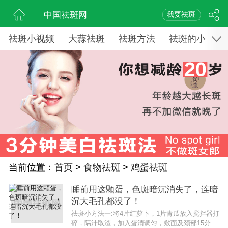
中国祛斑网
我要祛斑
祛斑小视频
大蒜祛斑
祛斑方法
祛斑的小窍门
当前位置：
首页
>
食物祛斑
>
鸡蛋祛斑
睡前用这颗蛋，色斑暗沉消失了，连暗
沉大毛孔都没了！
祛斑小方法一:将4片红萝卜，1片青瓜放入搅拌器打
碎，隔汁取渣，加入蛋清调匀，敷面及颈部15分钟