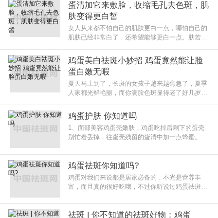
蛋清加它来敷脸，收缩毛孔去色斑，肌
肤变得更白皙
女人从来都不怕自己的肌肤更白一点，哪怕自己的
肌肤已经非常白了，还希望能够更白一点。肤若凝
脂是每个女人的追求，但生活中还有一些女人天生
皮肤底子就不好，再加上后天没
鸡蛋美白祛斑小妙招 鸡蛋竟然能让脸
蛋白嫩无暇
夏天马上到了，长斑的女孩子越来越焦急了，夏季
人家都光鲜艳丽，而你满脸色斑显得老了好几岁，
但是焦急可以，切忌随便治疗，尤其是听信半个月
就能祛斑净白的产品，一不小心
鸡蛋护肤 你知道吗
1、面部美容鸡蛋壳嫩肤，鸡蛋吃掉后剩下的蛋壳
别忙着丢掉，往蛋壳残留的蛋清中加一点蜂蜜。用
手或是小刷子均匀涂在洗净的脸上，手指按摩打圈
助吸收。十分钟后用清水洗净，
鸡蛋祛斑你知道吗?
鸡蛋对我们来说都是居家必备的，不光是营养丰
富，而且真的很好吃哦，不过你听说过鸡蛋祛斑
吗?下面我们就来看一下具体的操作步骤，想要去
掉脸上讨厌斑点的mm们要行动起来了
祛斑 | 你不知道的祛斑好物：鸡蛋