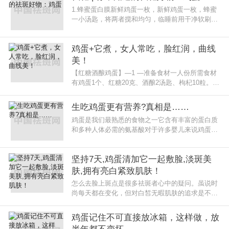
1.蜂蜜蛋白膜新鲜鸡蛋一枚，新鲜鸡蛋一枚，蜂蜜
一小汤匙，将两者搅和均匀，临睡前用干净软刷子
将此膜涂刷在面部，其间可进行按摩，刺激皮肤细
胞，促进血液循环。待一段时间
鸡蛋+它煮，女人常吃，脸红润，曲线
美！
【红糖酒酿鸡蛋】—1 —准备食材一人份所需食材
有鸡蛋1个、红糖20克、酒酿2汤匙、枸杞10粒。—
2 —煮制荷包蛋锅中加入适量清水开始加热，当水
冒出小
生吃鸡蛋更有营养?真相是……
鸡蛋是我们最熟悉的食物之一它含有丰富的蛋白质
和多种人体必需的氨基酸对于许多婴儿来说鸡蛋是
最早加入到辅食中的食物对于成年人来说每天最好
能够吃一个鸡蛋保证充足的营养
坚持7天,鸡蛋清加它一起敷脸,淡斑美
肤,拥有亮白紧致肌肤！
怎么去脸上斑点是很多祛斑者心中的疑问。虽说时
尚每天都在变化，但对白皙无暇肌肤的追求是不变
的，很多斑友们为了重新拥有白皙细嫩的肌肤，开
始不断的寻找方法，但结果却收
鸡蛋记住不可直接放冰箱，这样做，放